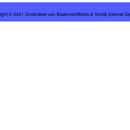
ight © 2021 Onderdeel van
BaakmanMedia
&
Vrolijk Internet S